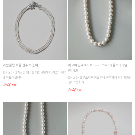
리본클립 세줄 진주 목걸이
아코야 진주비드 8.5 ~ 9.0mm / 미들프리미엄
(857번)
[ONLY ONE] 최상급 담수진주로 세팅해서, 아코야 진주
광이 올라옵니다.
[ONLY ONE] 부드러운 핑크톤에, 진주광이 매우 훌륭한
퀄리티입니다
Sold out
Sold out