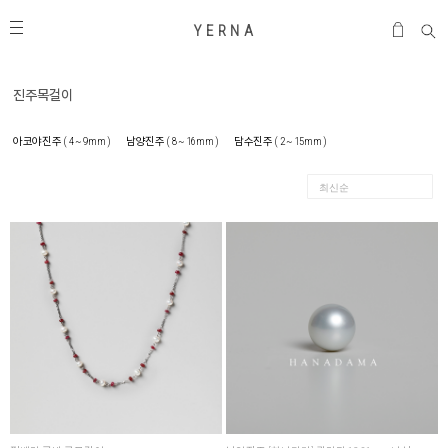
Y E R N A
진주목걸이
아코야진주 ( 4 ~ 9mm )
남양진주 ( 8 ~ 16mm )
담수진주 ( 2 ~ 15mm )