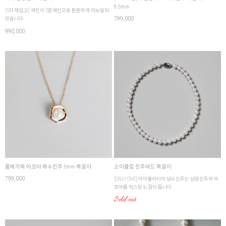
8.5mm
[5차 재입고] 체인이 5푼체인으로 튼튼하게 리뉴얼되
799,000
었습니다.
990,000
품에가득 아코야 해수진주 5mm 목걸이
소이클립 진주비드 목걸이
799,000
[ONLY ONE] 하이퀄리티의 담수진주는 남양진주와 아
코야를 믹스된 느낌이 듭니다.
Sold out