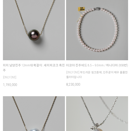
미미 남양진주 12mm대 목걸이 : 세미피코크 흑진
아코야 진주비드 8.5 ~ 9.0mm / 하나다마 (858번)
주
[ONLY ONE] 부드러운 핑크톤에, 진주광이 매우 훌륭한
퀄리티입니다
[ONLY ONE]
8,230,000
1,190,000