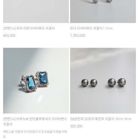
[천연Dia] 모아 러프다이아몬드 귀걸이
린다 다이아몬드 귀걸이 1.7mm
690,000
1,390,000
[천연Dia] 아르누보 런던블루토파즈 다이아몬드
[남양진주] 오프라 흑진주 귀걸이 : 8mm, 9mm
귀걸이
529,000
메인스톤 컷팅과 다이아몬드의 조화로움이 예술이에
요.