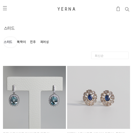
Y E R N A
스터드
스터드
똑딱이
진주
피어싱