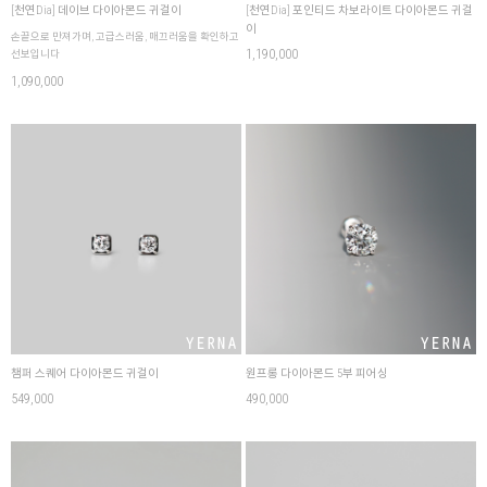
[천연Dia] 데이브 다이아몬드 귀걸이
[천연Dia] 포인티드 차보라이트 다이아몬드 귀걸
이
손끝으로 만져가며, 고급스러움, 매끄러움을 확인하고
1,190,000
선보입니다
1,090,000
챔퍼 스퀘어 다이아몬드 귀걸이
원프롱 다이아몬드 5부 피어싱
549,000
490,000