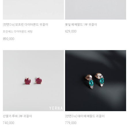
[천연Dia] 모프린 다이아몬드 귀걸이
꽃잎 에메랄드 1부 귀걸이
629,000
프린세스 다이아몬드 세팅
890,000
산딸기 루비 2부 귀걸이
[천연Dia] 데이 에메랄드 귀걸이
740,000
779,000