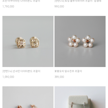
프란 아쿠아마린 다이아몬드 귀걸이
[천연Dia] 토닝 블루사파이어 귀걸이 - 침형태
1,790,000
990,000
[천연Dia] 선샤인 다이아몬드 귀걸이
꽃봉오리 담수진주 귀걸이
1,090,000
399,000