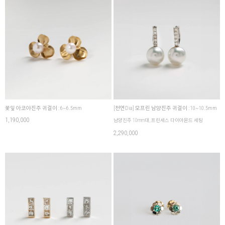
꽃잎 아코야진주 귀걸이 : 6~6.5mm
[천연Dia] 모프린 남양진주 귀걸이 : 10~10.5mm
1,190,000
남양진주 10mm대, 프린세스 다이아몬드 세팅
2,290,000