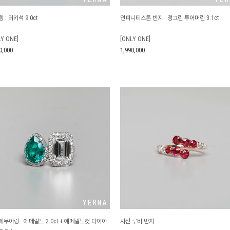
 : 터키석 9.0ct
인피니티스톤 반지 : 청그린 투어머린 3.1ct
LY ONE]
[ONLY ONE]
0,000
1,990,000
무아링 : 에메랄드 2.0ct + 에메랄드컷 다이아
사선 루비 반지