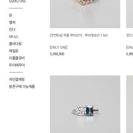
GEMSTONE
------------------
원
챔퍼
린다
[천연Dia] 퍼퓸 루비반지 : 루비캐보션 1.6ct
앙드레
비너스
클라다링
[ONLY ONE]
[ON
헤일로
3,090,000
3,89
리틀클로버
뚜아에무아
------------------
개인결제창
방문구매 가능제품