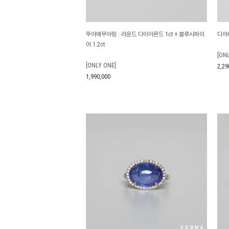
뚜아에무아링 : 라운드 다이아몬드 1ct + 블루사파이
디어베
어 1.2ct
[ON
[ONLY ONE]
2,29
1,990,000