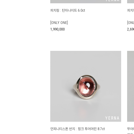
피치링 : 탄자나이트 6.0ct
피치링
[ONLY ONE]
[ON
1,990,000
2,69
인피니티스톤 반지 : 핑크 투어머린 8.7ct
뚜아에