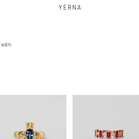
Y E R N A
브로치