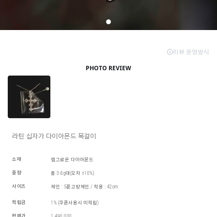
라틴 십자가 다이아몬드 목걸이
소재
랩그로운 다이아몬드
중량
총 3.6g대(오차 ±10%)
사이즈
체인 : 5푼고방체인 / 착용 : 42cm
적립금
1% (쿠폰사용시 미적립)
판매가
1,490,000