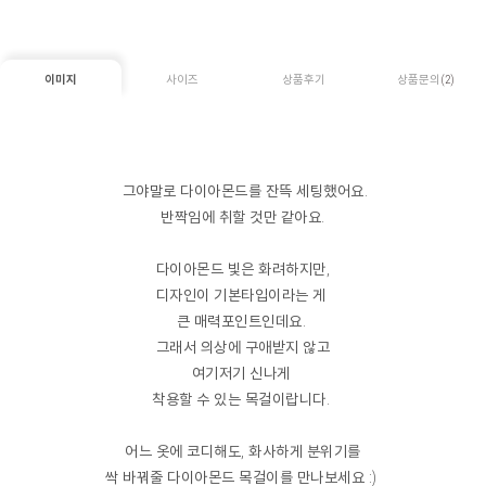
이미지
사이즈
상품후기
상품문의
(2)
그야말로 다이아몬드를 잔뜩 세팅했어요.
반짝임에 취할 것만 같아요.
다이아몬드 빛은 화려하지만,
디자인이 기본타입이라는 게
큰 매력포인트인데요.
그래서 의상에 구애받지 않고
여기저기 신나게
착용할 수 있는 목걸이랍니다.
어느 옷에 코디해도,
화사하게 분위기를
싹 바꿔줄 다이아몬드 목걸이를 만나보세요 :)