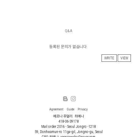
Q&A
등록된 문의가 없습니다.
WRITE
VIEW
Agreement
Guide
Privacy
예르나 쥬얼리
최예나
418-06-39178
Mail order 2016 - Seoul Jongro -1218
59, Donhwamun-ro 11ga-gil, Jongno-gu, Seoul
CPO 최예나, yernajewelry@naver.com