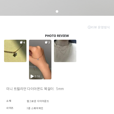
미니 트릴리언 다이아몬드 목걸이 : 5mm
소재
랩그로운 다이아몬드
사이즈
3푼 스퀘어체인