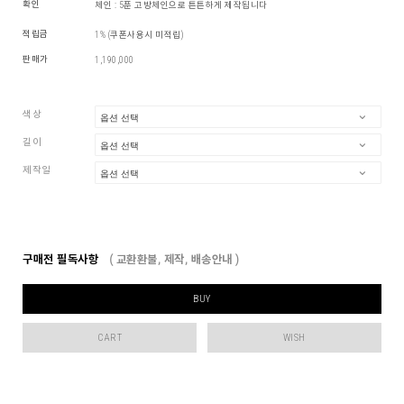
확인
체인 : 5푼 고방체인으로 튼튼하게 제작됩니다
적립금
1% (쿠폰사용시 미적립)
판매가
1,190,000
색상
길이
제작일
구매전 필독사항
( 교환환불, 제작, 배송안내 )
BUY
CART
WISH