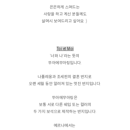
은은하게 스며드는
사랑을 하고 계신 분들께도
살며시 보여드리고 싶어요 :)
Toi et Moi
'너와 나'라는 뜻의
뚜아에무아링입니다.
나폴레옹과 조세핀의 결혼 반지로
오랜 세월 동안 알려져 있는 멋진 반지입니다.
뚜아에무아링은
보통 서로 다른 쉐입 또는 컬러의
두 가지 보석으로 제작하는 반지입니다.
예르나에서는