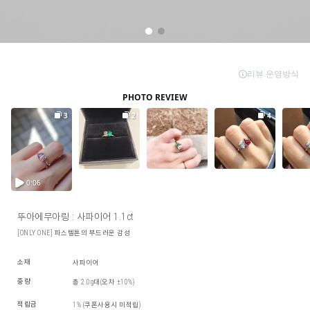
뚜아에무아링 : 사파이어 1.1ct
[ONLY ONE] 파스텔톤의 부드러운 감성
소재
사파이어
중량
총 2.0g대(오차 ±10%)
적립금
1% (쿠폰사용시 미적립)